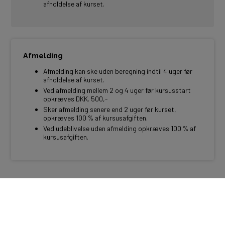
afholdelse af kurset.
Afmelding
Afmelding kan ske uden beregning indtil 4 uger før
afholdelse af kurset.
Ved afmelding mellem 2 og 4 uger før kursusstart
opkræves DKK. 500,-
Sker afmelding senere end 2 uger før kurset,
opkræves 100 % af kursusafgiften.
Ved udeblivelse uden afmelding opkræves 100 % af
kursusafgiften.