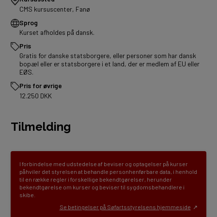
CMS kursuscenter, Fanø
Sprog
Kurset afholdes på dansk.
Pris
Gratis for danske statsborgere, eller personer som har dansk
bopæl eller er statsborgere i et land, der er medlem af EU eller
EØS.
Pris for øvrige
12.250 DKK
Tilmelding
I forbindelse med udstedelse af beviser og optagelser på kurser
påhviler det styrelsen at behandle personhenførbare data, i henhold
til en række regler i forskellige bekendtgørelser, herunder
bekendtgørelse om kurser og beviser til sygdomsbehandlere i
skibe.
Se betingelser på Søfartsstyrelsens hjemmeside