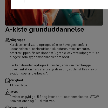
A-kiste grunduddannelse
Målgruppe
Kursisten skal være optaget på eller have gennemført
uddannelsen til seniorofficer, skibsfører, maskinmester,
sætteskipper, fiskeskipper af 1. grad eller være udpeget til at
fungere som sygdomsbehandler om bord.
Der kan desuden optages kursister, som kan fremlægge
dokumentation fra Søfartsstyrelsen om, at der stilles krav om
sygdomsbehandlerbevis A.
Varighed
10 hverdage
Bevis
Beviset er gyldigt i 5 år og lever op til bestemmelserne i STCW-
konventionen og EU-direktivet.
Kursussted