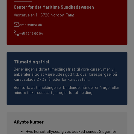
Center for det Maritime Sundhedsvæsen
Vestervejen 1 - 6720 Nordby, Fanø
cms@dma.dk
+45 72 19 60 04
Tilmeldingsfrist
Der er ingen sidste tilmeldingsfrist til vore kurser, men vi
anbefaler altid at være ude i god tid, dvs. forespørgsel på
kursusplads 2 - 3 måneder før kursusstart.
Bemærk, at tilmeldingen er bindende, når der er 4 uger eller
mindre til kursusstart jf. regler for afmelding.
Aflyste kurser
Hvis kurset aflyses, gives besked senest 2 uger før