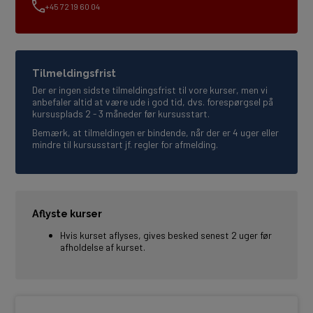
+45 72 19 60 04
Tilmeldingsfrist
Der er ingen sidste tilmeldingsfrist til vore kurser, men vi
anbefaler altid at være ude i god tid, dvs. forespørgsel på
kursusplads 2 - 3 måneder før kursusstart.
Bemærk, at tilmeldingen er bindende, når der er 4 uger eller
mindre til kursusstart jf. regler for afmelding.
Aflyste kurser
Hvis kurset aflyses, gives besked senest 2 uger før
afholdelse af kurset.