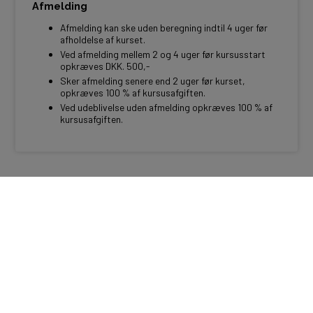
Afmelding
Afmelding kan ske uden beregning indtil 4 uger før
afholdelse af kurset.
Ved afmelding mellem 2 og 4 uger før kursusstart
opkræves DKK. 500,-
Sker afmelding senere end 2 uger før kurset,
opkræves 100 % af kursusafgiften.
Ved udeblivelse uden afmelding opkræves 100 % af
kursusafgiften.