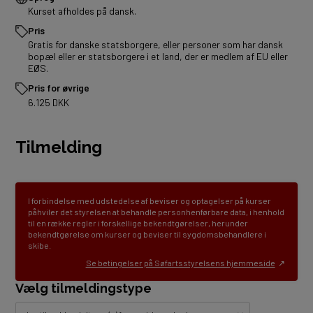
Kurset afholdes på dansk.
Pris
Gratis for danske statsborgere, eller personer som har dansk
bopæl eller er statsborgere i et land, der er medlem af EU eller
EØS.
Pris for øvrige
6.125 DKK
Tilmelding
I forbindelse med udstedelse af beviser og optagelser på kurser
påhviler det styrelsen at behandle personhenførbare data, i henhold
til en række regler i forskellige bekendtgørelser, herunder
bekendtgørelse om kurser og beviser til sygdomsbehandlere i
skibe.
Se betingelser på Søfartsstyrelsens hjemmeside
Vælg tilmeldingstype