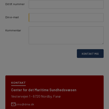
Dit tlf. nummer
Din e-mail
Kommentar
KONTAKT MIG
KONTAKT
Center for det Maritime Sundhedsvæsen
Vestervejen 1 - 6720 Nordby, Fanø
cms@dma.dk