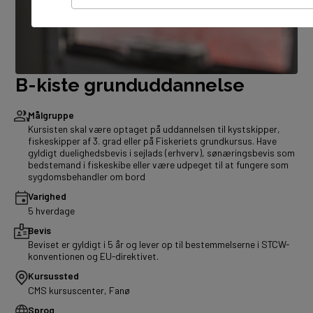
B-kiste grunduddannelse
Målgruppe
Kursisten skal være optaget på uddannelsen til kystskipper,
fiskeskipper af 3. grad eller på Fiskeriets grundkursus. Have
gyldigt duelighedsbevis i sejlads (erhverv), sønæringsbevis som
bedstemand i fiskeskibe eller være udpeget til at fungere som
sygdomsbehandler om bord
Varighed
5 hverdage
Bevis
Beviset er gyldigt i 5 år og lever op til bestemmelserne i STCW-
konventionen og EU-direktivet.
Kursussted
CMS kursuscenter, Fanø
Sprog